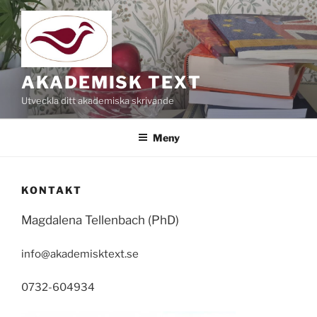
Hoppa
till
innehåll
AKADEMISK TEXT
Utveckla ditt akademiska skrivande
Meny
KONTAKT
Magdalena Tellenbach (PhD)
info@akademisktext.se
0732-604934