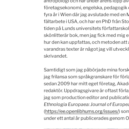
antropologi och har under årens lopp äve
företagsekonomi, engelska, pedagogik 
fyra år i Wien där jag avslutade med en 
fältarbete i USA, och har en PhD från Sto
tiden på Lunds universitets författarskol
skönlitterär bok, men jag fick med mig
hur den kan uppfattas, och metoden att
varandras texter är något jag vill utve
skrivandet.
Samtidigt som jag påbörjade mina forska
jag frilansa som språkgranskare för förla
sedan 2009 har mitt eget företag, Aka
redaktör. Uppdragsgivare är oftast förl
jag som production editor and publicati
Ethnologia Europaea: Journal of Europe
(
https://ee.openlibhums.org/issues/
) so
under ett antal år publicerades genom O