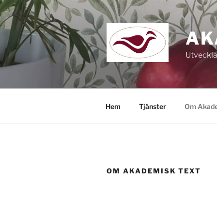
Hoppa
till
innehåll
AK
Utveckla
Hem
Tjänster
Om Akade
OM AKADEMISK TEXT