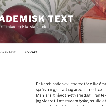
ADEMISK TEXT
 ditt akademiska skrivande
misk text
Kontakt
En kombination av intresse för olika ä
språk har gjort att jag arbetar med text 
Man lär sig något nytt varje dag! Från te
jag vidare till att studera tyska, musikv