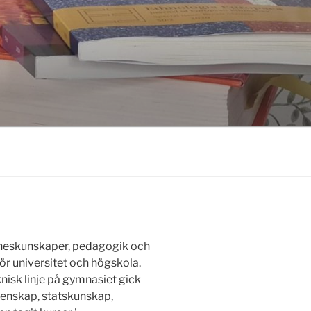
mneskunskaper, pedagogik och
för universitet och högskola.
knisk linje på gymnasiet gick
etenskap, statskunskap,