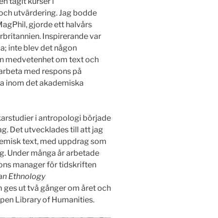
n tagit kurser i
och utvärdering. Jag bodde
MagPhil, gjorde ett halvårs
rbritannien. Inspirerande var
a; inte blev det någon
 en medvetenhet om text och
 arbeta med respons på
ckla inom det akademiska
rstudier i antropologi började
g. Det utvecklades till att jag
demisk text, med uppdrag som
ag. Under många år arbetade
ons manager för tidskriften
an Ethnology
m ges ut två gånger om året och
pen Library of Humanities.